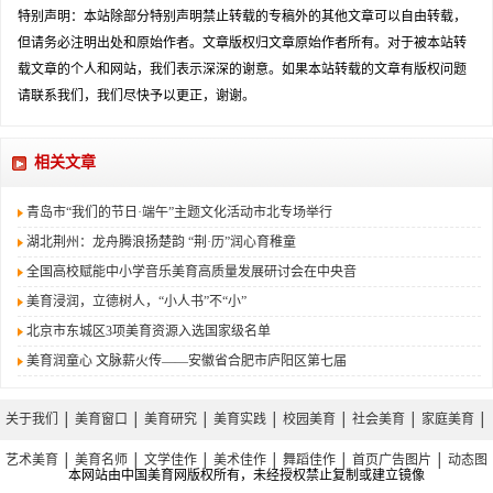
特别声明：本站除部分特别声明禁止转载的专稿外的其他文章可以自由转载，
但请务必注明出处和原始作者。文章版权归文章原始作者所有。对于被本站转
载文章的个人和网站，我们表示深深的谢意。如果本站转载的文章有版权问题
请联系我们，我们尽快予以更正，谢谢。
相关文章
青岛市“我们的节日·端午”主题文化活动市北专场举行
湖北荆州：龙舟腾浪扬楚韵 “荆·历”润心育稚童
全国高校赋能中小学音乐美育高质量发展研讨会在中央音
美育浸润，立德树人，“小人书”不“小”
北京市东城区3项美育资源入选国家级名单
美育润童心 文脉薪火传——安徽省合肥市庐阳区第七届
关于我们
│
美育窗口
│
美育研究
│
美育实践
│
校园美育
│
社会美育
│
家庭美育
│
艺术美育
│
美育名师
│
文学佳作
│
美术佳作
│
舞蹈佳作
│
首页广告图片
│
动态图
本网站由中国美育网版权所有，未经授权禁止复制或建立镜像