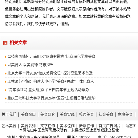
特别声明：本站除部分特别声明禁止转载的专稿外的其他文章可以自由转载，
但请务必注明出处和原始作者。文章版权归文章原始作者所有。对于被本站转
载文章的个人和网站，我们表示深深的谢意。如果本站转载的文章有版权问题
请联系我们，我们尽快予以更正，谢谢。
相关文章
厚植家国情怀，南明区“班班有歌声”比赛深化学校美育
以美育人 以美润德 笃志担当
北京大学举行2026“校庆美育论坛” 探讨高雅艺术普及
玉林师范学院：构建大中小学“美育+思政”一体化育人
“青年承红韵 星火耀房山”五四青年节主题活动举办
重庆三峡科技大学举行2026年“五四”主题团日活动暨毕
关于我们
│
美育窗口
│
美育研究
│
美育实践
│
校园美育
│
社会美育
│
家庭美育
│
艺术美育
│
美育名师
│
文学佳作
│
美术佳作
│
舞蹈佳作
│
首页广告图片
│
动态图
本网站由中国美育网版权所有，未经授权禁止复制或建立镜像
库
地 址：北京市大兴区康庄路50号 邮 编：102600 电 话：010-60217468