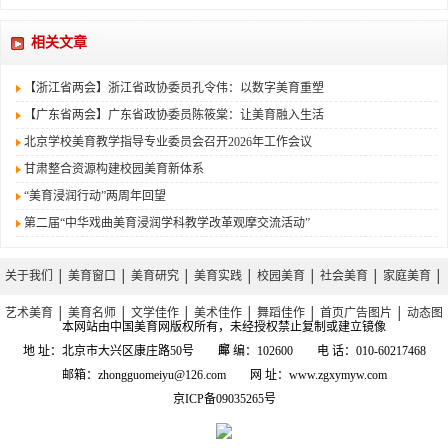
相关文章
【浙江省两会】浙江省政协委员孔令伟：以数字美育重塑
【广东省两会】广东省政协委员陈筱棠：让美育融入生活
北京学校美育教学指导专业委员会召开2026年工作会议
甘肃整合资源构建校园美育新体系
“美育浸润行动”两周年回望
第二届“中华戏曲美育浸润学科教学改革观摩交流活动”
关于我们
│
美育窗口
│
美育研究
│
美育实践
│
校园美育
│
社会美育
│
家庭美育
│
艺术美育
│
美育名师
│
文学佳作
│
美术佳作
│
舞蹈佳作
│
首页广告图片
│
动态图
本网站由中国美育网版权所有，未经授权禁止复制或建立镜像
库
地 址：北京市大兴区康庄路50号 邮 编：102600 电 话：010-60217468
邮箱：zhongguomeiyu@126.com 网 址：www.zgxymyw.com
京ICP备09035265号