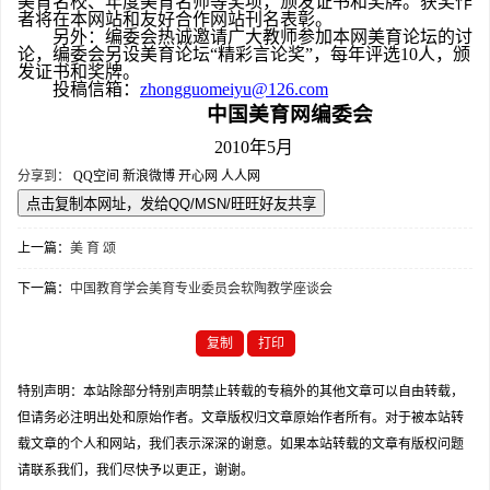
美育名校、年度美育名师等奖项，颁发证书和奖牌。获奖作
者将在本网站和友好合作网站刊名表彰。
另外：编委会热诚邀请广大教师参加本网美育论坛的讨
论，编委会另设美育论坛“精彩言论奖”，每年评选
10
人，颁
发证书和奖牌。
投稿信箱：
zhongguomeiyu@126.com
中国美育网编委会
2010
年
5
月
分享到：
QQ空间
新浪微博
开心网
人人网
上一篇：
美 育 颂
下一篇：
中国教育学会美育专业委员会软陶教学座谈会
复制
打印
特别声明：本站除部分特别声明禁止转载的专稿外的其他文章可以自由转载，
但请务必注明出处和原始作者。文章版权归文章原始作者所有。对于被本站转
载文章的个人和网站，我们表示深深的谢意。如果本站转载的文章有版权问题
请联系我们，我们尽快予以更正，谢谢。