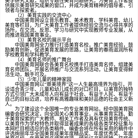
美学研究文献，组织专题性美育问题研究，为美育工作者提
供展示美育研究成果的窗口，并成为美育精神的倡导
者
、引
领者与探索者。
（
2
）美育实践的交流中心
中国美育网设立音乐教育、美术教育、学科美育、幼儿
美育等栏目，为广大美育工作者提供经验交流与心得共享的
场所，在交流、反思、学习与研究中实现教师专业发展，从
而推进我国美育事业。
（
3
）美育名校的展示平台
中国美育网全力推行打造美育名校，推广美育经验，鼓
励美育创新，促进美育发展的思路，让美育的春雨滋润所有
学校教育和学科教学。
（
4
）美育名师的推广舞台
中国美育网联合各美育名校携手打造美育名师，组建美
育名师团队，开展名师推广与交流系列活动，让美育变得鲜
活生动，触手可及。
（
5
）少年儿童的精神家园
中国美育网以“审美境界”这一人生最高境界为指引，开
设适合青少年、儿童和幼儿成长的对口栏目，以美育的独特
方式引领广大未成年人向有益于社会、有益于人民、有益于
自己的目标迈进，培养有高雅趣味和美好品德的社会主义新
人。
为了建设这个全国唯一的专业美育网站，经中国美育网
编委会研究决定，向全国关心美育事业，从事美育实践、勤
于美育探索的广大教师、相关工作者及具有优良美育传统、
以美育作为学校特色并取得显著成果的各级各类学校征集与
本网栏目相适应的各类稿件。编委会将在所有采用的稿件中
评选绚丽年华全国美育成果年度精品奖、年度优秀奖、年度