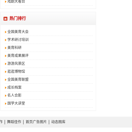
戏剧大看台
热门排行
全国美育大会
学术研讨培训
美育科研
美育成果展评
游游风景区
逛逛博物馆
全国美育联盟
成长档案
名人合影
国学大讲堂
作
│
舞蹈佳作
│
首页广告图片
│
动态图库