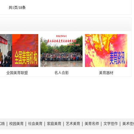
共1页/18条
全国美育联盟
名人合影
美育器材
实践
│
校园美育
│
社会美育
│
家庭美育
│
艺术美育
│
美育名师
│
文学佳作
│
美术佳