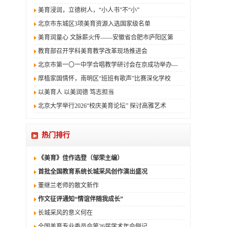
美育浸润，立德树人，“小人书”不“小”
北京市东城区3项美育资源入选国家级名单
美育润童心 文脉薪火传——安徽省合肥市庐阳区第
教育部召开学科美育教学改革现场推进会
北京市第一〇一中学合唱教学研讨会在京成功举办—
厚植家国情怀，南明区“班班有歌声”比赛深化学校
以美育人 以美润德 笃志担当
北京大学举行2026“校庆美育论坛” 探讨高雅艺术
热门排行
《美育》佳作选登（邹荣主编）
首批全国教育系统长城采风创作演出盛况
董继兰老师的散文新作
作文征评通知“情谊伴随我成长”
长城采风的意义何在
全国美育专业委员会第26届学术年会侧记