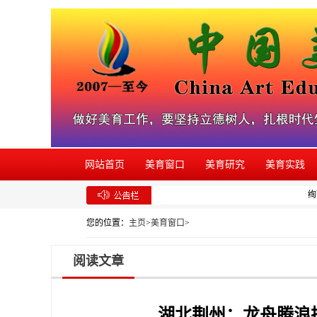
网站首页
美育窗口
美育研究
美育实践
绚丽
您的位置：
主页
>
美育窗口
>
阅读文章
湖北荆州：龙舟腾浪扬