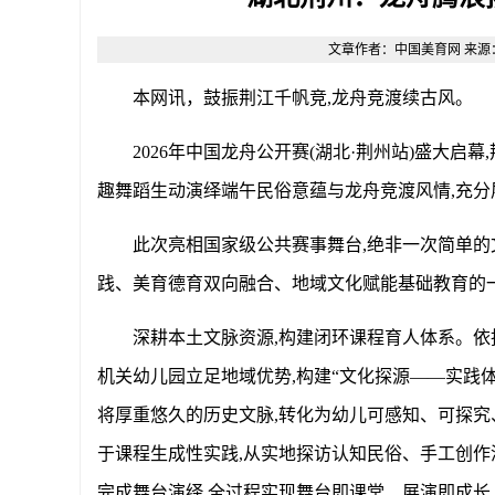
文章作者：中国美育网 来源：原创 
本网讯，
鼓振荆江千帆竞
,龙舟竞渡续古风。
2026年中国龙舟公开赛(湖北·荆州站)盛大启
趣舞蹈生动演绎端午民俗意蕴与龙舟竞渡风情,充
此次亮相国家级公共赛事舞台
,绝非一次简单的
践、美育德育双向融合、地域文化赋能基础教育的
深耕本土文脉资源
,构建闭环课程育人体系。依
机关幼儿园立足地域优势,构建“文化探源——实践
将厚重悠久的历史文脉,转化为幼儿可感知、可探
于课程生成性实践,从实地探访认知民俗、手工创作
完成舞台演绎,全过程实现舞台即课堂、展演即成