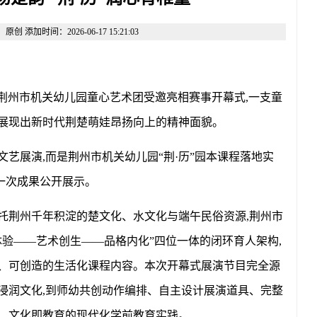
添加时间：2026-06-17 15:21:03
幕,荆州市机关幼儿园童心艺术团受邀亮相赛事开幕式,一支童
分展现出新时代荆楚萌娃昂扬向上的精神面貌。
文艺展演,而是荆州市机关幼儿园“荆·历”园本课程落地实
一次成果公开展示。
托荆州千年积淀的楚文化、水文化与端午民俗资源,荆州市
体验——艺术创生——品格内化”四位一体的闭环育人架构,
究、可创造的生活化课程内容。本次开幕式展演节目完全源
浸润文化,到师幼共创动作编排、自主设计展演道具、完整
长、文化即教育的现代化学前教育实践。