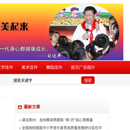
文学佳作
美术佳作
舞蹈佳作
首页广告图片
如发现有同类活动盗用本品牌，欢迎举报。
搜索
最新文章
湖北荆州：龙舟腾浪扬楚韵 “荆·历”润心育稚童
全国高校赋能中小学音乐美育高质量发展研讨会在中