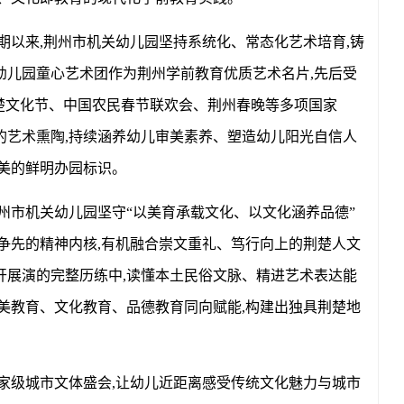
期以来,荆州市机关幼儿园坚持系统化、常态化艺术培育,铸
幼儿园童心艺术团作为荆州学前教育优质艺术名片,先后受
楚文化节、中国农民春节联欢会、荆州春晚等多项国家
的艺术熏陶,持续涵养幼儿审美素养、塑造幼儿阳光自信人
美的鲜明办园标识。
州市机关幼儿园坚守“以美育承载文化、以文化涵养品德”
争先的精神内核,有机融合崇文重礼、笃行向上的荆楚人文
开展演的完整历练中,读懂本土民俗文脉、精进艺术表达能
美教育、文化教育、品德教育同向赋能,构建出独具荆楚地
家级城市文体盛会,让幼儿近距离感受传统文化魅力与城市