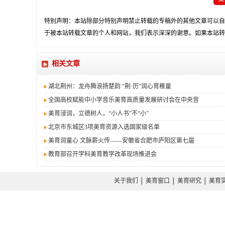
特别声明：本站除部分特别声明禁止转载的专稿外的其他文章可以自
于被本站转载文章的个人和网站，我们表示深深的谢意。如果本站转
相关文章
湖北荆州：龙舟腾浪扬楚韵 “荆·历”润心育稚童
全国高校赋能中小学音乐美育高质量发展研讨会在中央音
美育浸润，立德树人，“小人书”不“小”
北京市东城区3项美育资源入选国家级名单
美育润童心 文脉薪火传——安徽省合肥市庐阳区第七届
教育部召开学科美育教学改革现场推进会
关于我们
│
美育窗口
│
美育研究
│
美育