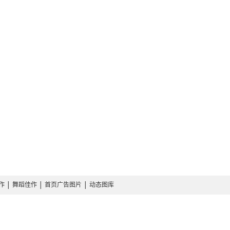
作
│
舞蹈佳作
│
首页广告图片
│
动态图库