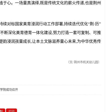
植于心。一场童真演绎,既是传统文化的薪火传递,也是荆州
。
持续对标国家美育浸润行动工作部署,持续迭代优化“荆·历”
,不断深化美育德育一体化建设,努力打造一套可复制、可推
楚韵浸润孩童成长,让本土文脉滋养童心未来,为中华优秀传
（文
/
荆州市机关幼儿园
）
学院成功召开
制
打印