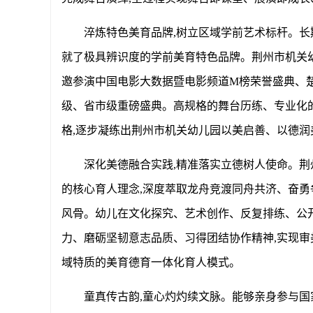
淬炼特色美育品牌
,树立区域学前艺术标杆。长
就了极具辨识度的学前美育特色品牌。荆州市机关
邀参演中国电影大数据暨电影频道M榜荣誉盛典、
级、省市级重磅盛典。高规格的舞台历练、专业化
格,逐步凝练出荆州市机关幼儿园以美启善、以德润
深化美德融合实践
,精准落实立德树人使命。荆
的核心育人理念,深度萃取龙舟竞渡同舟共济、奋勇
风骨。幼儿在文化探究、艺术创作、反复排练、公
力、磨砺坚韧意志品质、习得团结协作精神,实现审
域特质的美育德育一体化育人模式。
童真传古韵
,童心灼灼续文脉。能够亲身参与国