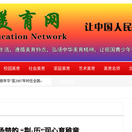
校园美育
社会美育
家庭美育
艺术美育
美育名师
年华”是2007年时任全国人大副委员长周铁农为本网系列美育活动题写的品牌名称，
动态图库
楚韵 “荆·历”润心育稚童