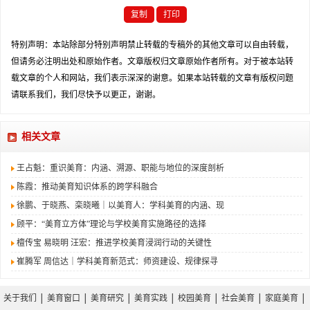
复制
打印
特别声明：本站除部分特别声明禁止转载的专稿外的其他文章可以自由转载，
但请务必注明出处和原始作者。文章版权归文章原始作者所有。对于被本站转
载文章的个人和网站，我们表示深深的谢意。如果本站转载的文章有版权问题
请联系我们，我们尽快予以更正，谢谢。
相关文章
王占魁：重识美育：内涵、溯源、职能与地位的深度剖析
陈霞：推动美育知识体系的跨学科融合
徐鹏、于晓燕、栾晓曦｜以美育人：学科美育的内涵、现
顾平：“美育立方体”理论与学校美育实施路径的选择
檀传宝 易晓明 汪宏：推进学校美育浸润行动的关键性
崔腾军 周信达｜学科美育新范式：师资建设、规律探寻
关于我们
│
美育窗口
│
美育研究
│
美育实践
│
校园美育
│
社会美育
│
家庭美育
│