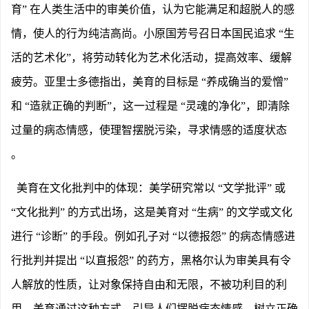
育” 在人类生活中的审美价值，认为它能满足和超脱人的感
情，使人的行为纯洁高尚。小原国芳号召日本国民追求 “生
活的艺术化”，将劳动转化为艺术化活动，提高效率、缓解
疲劳。亚里士多德指出，美育的目标是 “养成确当的爱憎”
和 “造就正确的判断”，这一过程是 “灵魂的净化”，即清除
过量的病态情感，使理智摆脱污染，寻求情感的适度状态
。
美育在文化批判中的体现：美学研究常以
“文学批评” 或
“文化批判” 的方式出场，这是美育对 “生病” 的文学或文化
进行 “诊断” 的手段。例如孔子对 “以德报怨” 的病态情感进
行批判并提出 “以直报怨” 的药方，黑格尔认为审美具有令
人解放的性质，让对象保持自由和无限，不被功利目的利
用。美育通过这种方式，引导人们摆脱病态情感，树立正确