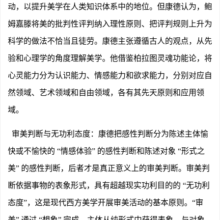
动，以提升美学在人类知识体系中的地位。但康德认为，鲍
姆嘉滕将美的批判性评判纳入理性原则、把评判规则上升为
科学的做法不恰当且徒劳。康德主张遵循古人的观点，从先
验和心理学的角度理解美学。他借鉴柏拉图灵魂功能论，将
心灵能力分为认识能力、情感能力和欲求能力，分别对应自
然领域、艺术领域和自由领域，各有其先天原则和应用领
域。
审美判断与无功利态度：康德把感性判断分为陈述主体愉
快或不愉快的
“情感体验” 的感性判断和陈述对象 “形式之
美” 的感性判断，后者才是真正意义上的审美判断。审美判
断依据事物的表象形式，具有超越现实功利目的的 “无功利
态度”，这是现代西方美学开展审美活动的基本原则。“审
美” 通过 “想象” 完成，主体从纯形式中获得表象，与对象