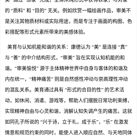
的 “质料” 和 “目的” 无关。例如欣赏一幅绘画作品，审美不
是关注其物质材料或实际用途，而是专注于画面的构图、色
彩搭配等形式元素所带来的美感体验。
美育与认知机能和谐的关系：康德认为
“美” 是连接 “真”
与 “善” 的中介结构形式，“审美” 旨在实现认知机能的和
谐。“审美愉悦” 源于主体精神世界中自身与客体的和谐及
内在统一，“精神痛苦” 则是自然感性冲动与崇高理性冲动
的混乱关系。美育通过具有 “形式的合目的性” 的艺术活
动，如休闲、消遣、游戏等，帮助人们摆脱日常功利束缚，
实现精神自由与心灵和谐，消解认知失调产生的痛苦。这就
如同孔子所说的 “兴于诗，立于礼，成于乐”，“乐” 在激发
情意和规范约束的同时，能使人进入顺应自然、与天地同体