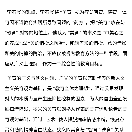
李石岑的观点：李石岑将
“美育” 视为疗愈智育、德育、体
育因不当教育实践所导致问题的 “药方”，把 “美育” 放在与
“教育” 对等的地位上。他认为 “美育” 的本义是 “审美心之
的养成” 或 “美的情操之陶冶”，能涵盖知的情操、意的情操
和美的情操的陶冶，不应仅被视为教育方法的一种手段，而
应从广义上理解，作为一个综合性的教育目标 。
美育的广义与狭义内涵：广义的美育以席勒代表的新人文
主义美育观为基础，是
“教育全体之理想”，通过反思发现
对人的本质力量产生压抑性控制的因素，为人的自由全面发
展扫清障碍；狭义的美育以朗格为代表的美育运动论者的美
育观为基础，通过 “艺术” 使人摆脱病态情感束缚，恢复心
灵和谐的精神自由状态。狭义的美育与 “智育”“德育” 关系