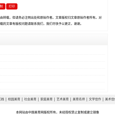
制
打印
由转载，但请务必注明出处和原始作者。文章版权归文章原始作者所有。对
载的文章有版权问题请联系我们，我们尽快予以更正，谢谢。
实践
│
校园美育
│
社会美育
│
家庭美育
│
艺术美育
│
美育名师
│
文学佳作
│
美术佳
本网站由中国美育网版权所有，未经授权禁止复制或建立镜像