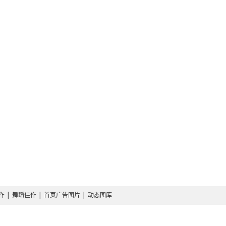
作
│
舞蹈佳作
│
首页广告图片
│
动态图库