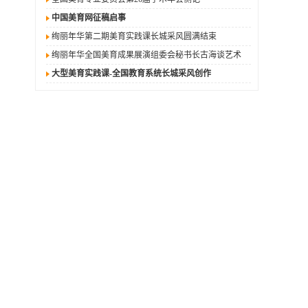
中国美育网征稿启事
绚丽年华第二期美育实践课长城采风圆满结束
绚丽年华全国美育成果展演组委会秘书长古海谈艺术
大型美育实践课-全国教育系统长城采风创作