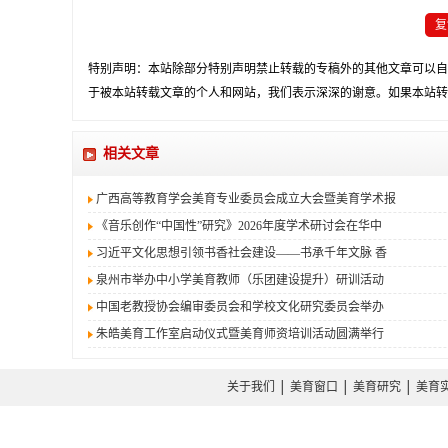
复
特别声明：本站除部分特别声明禁止转载的专稿外的其他文章可以自
于被本站转载文章的个人和网站，我们表示深深的谢意。如果本站转
相关文章
广西高等教育学会美育专业委员会成立大会暨美育学术报
《音乐创作“中国性”研究》2026年度学术研讨会在华中
习近平文化思想引领书香社会建设——书承千年文脉 香
泉州市举办中小学美育教师（乐团建设提升）研训活动
中国老教授协会编审委员会和学校文化研究委员会举办
朱皓美育工作室启动仪式暨美育师资培训活动圆满举行
关于我们
│
美育窗口
│
美育研究
│
美育