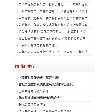
习近平文化思想引领书香社会建设——书承千年文脉
泉州市举办中小学美育教师（乐团建设提升）研训活
中国老教授协会编审委员会和学校文化研究委员会举
朱皓美育工作室启动仪式暨美育师资培训活动圆满举
指尖非遗焕新彩 青春筑梦传薪火——北海职业学院
鞍山各高中美术教学探索新路径 科技非遗赋能课堂
以学科美育助力教育强国建设
以美育人，向光而行：重庆市璧山区全域推进美育浸
热门排行
《美育》佳作选登（邹荣主编）
首批全国教育系统长城采风创作演出盛况
董继兰老师的散文新作
作文征评通知“情谊伴随我成长”
长城采风的意义何在
全国美育专业委员会第26届学术年会侧记