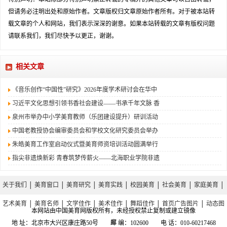
但请务必注明出处和原始作者。文章版权归文章原始作者所有。对于被本站转
载文章的个人和网站，我们表示深深的谢意。如果本站转载的文章有版权问题
请联系我们，我们尽快予以更正，谢谢。
相关文章
《音乐创作“中国性”研究》2026年度学术研讨会在华中
习近平文化思想引领书香社会建设——书承千年文脉 香
泉州市举办中小学美育教师（乐团建设提升）研训活动
中国老教授协会编审委员会和学校文化研究委员会举办
朱皓美育工作室启动仪式暨美育师资培训活动圆满举行
指尖非遗焕新彩 青春筑梦传薪火——北海职业学院非遗
关于我们
│
美育窗口
│
美育研究
│
美育实践
│
校园美育
│
社会美育
│
家庭美育
│
艺术美育
│
美育名师
│
文学佳作
│
美术佳作
│
舞蹈佳作
│
首页广告图片
│
动态图
本网站由中国美育网版权所有，未经授权禁止复制或建立镜像
库
地 址：北京市大兴区康庄路50号 邮 编：102600 电 话：010-60217468