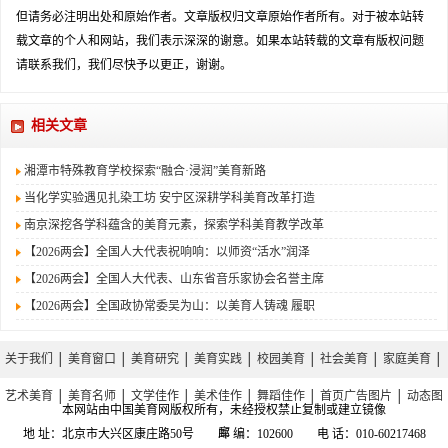
但请务必注明出处和原始作者。文章版权归文章原始作者所有。对于被本站转
载文章的个人和网站，我们表示深深的谢意。如果本站转载的文章有版权问题
请联系我们，我们尽快予以更正，谢谢。
相关文章
湘潭市特殊教育学校探索“融合·浸润”美育新路
当化学实验遇见扎染工坊 安宁区深耕学科美育改革打造
南京深挖各学科蕴含的美育元素，探索学科美育教学改革
【2026两会】全国人大代表祝响响：以师资“活水”润泽
【2026两会】全国人大代表、山东省音乐家协会名誉主席
【2026两会】全国政协常委吴为山：以美育人铸魂 履职
关于我们
│
美育窗口
│
美育研究
│
美育实践
│
校园美育
│
社会美育
│
家庭美育
│
艺术美育
│
美育名师
│
文学佳作
│
美术佳作
│
舞蹈佳作
│
首页广告图片
│
动态图
本网站由中国美育网版权所有，未经授权禁止复制或建立镜像
库
地 址：北京市大兴区康庄路50号 邮 编：102600 电 话：010-60217468