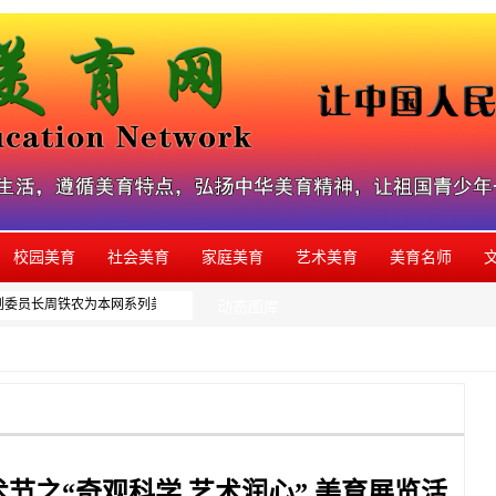
校园美育
社会美育
家庭美育
艺术美育
美育名师
副委员长周铁农为本网系列美育活动题写的品牌名称，如发现有同类活动盗用本品牌，欢
动态图库
术节之“奇观科学 艺术润心” 美育展览活