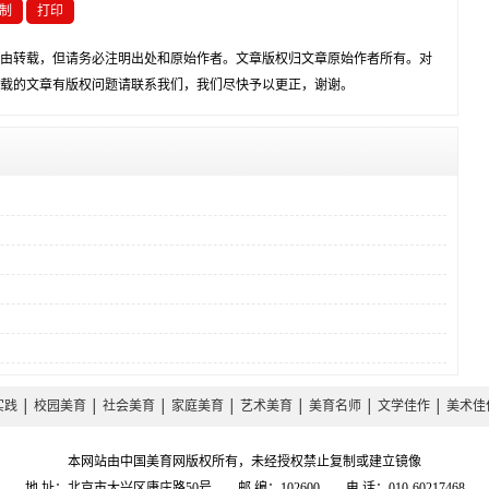
制
打印
由转载，但请务必注明出处和原始作者。文章版权归文章原始作者所有。对
载的文章有版权问题请联系我们，我们尽快予以更正，谢谢。
实践
│
校园美育
│
社会美育
│
家庭美育
│
艺术美育
│
美育名师
│
文学佳作
│
美术佳
本网站由中国美育网版权所有，未经授权禁止复制或建立镜像
地 址：北京市大兴区康庄路50号 邮 编：102600 电 话：010-60217468