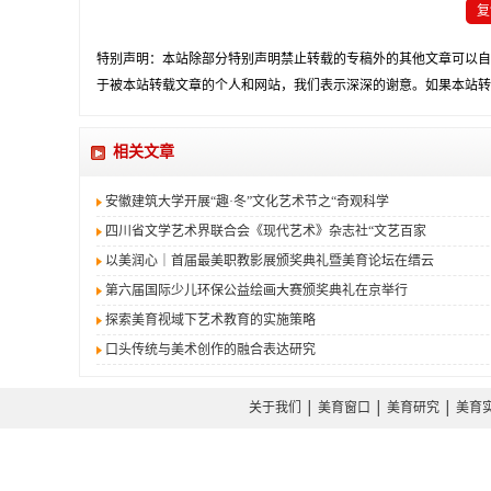
复
特别声明：本站除部分特别声明禁止转载的专稿外的其他文章可以自
于被本站转载文章的个人和网站，我们表示深深的谢意。如果本站转
相关文章
安徽建筑大学开展“趣·冬”文化艺术节之“奇观科学
四川省文学艺术界联合会《现代艺术》杂志社“文艺百家
以美润心｜首届最美职教影展颁奖典礼暨美育论坛在缙云
第六届国际少儿环保公益绘画大赛颁奖典礼在京举行
探索美育视域下艺术教育的实施策略
口头传统与美术创作的融合表达研究
关于我们
│
美育窗口
│
美育研究
│
美育