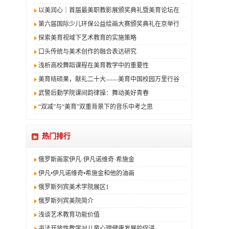
以美润心｜首届最美职教影展颁奖典礼暨美育论坛在
第六届国际少儿环保公益绘画大赛颁奖典礼在京举行
探索美育视域下艺术教育的实施策略
口头传统与美术创作的融合表达研究
浅析高校舞蹈课程在美育教学中的重要性
美育结硕果，献礼二十大——美育中国校园万里行谷
武警后勤学院课间韵律操：舞动美好青春
“双减”与“美育”双重背景下的音乐中考之思
热门排行
俄罗斯画家伊凡·伊凡诺维奇·希施金
伊凡•伊凡诺维奇•希施金和他的油画
俄罗斯列宾美术学院展区1
俄罗斯列宾美院简介
浅谈艺术教育功能价值
书法开放性教学对儿童心理健康发展的促进