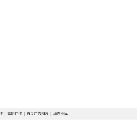
作
│
舞蹈佳作
│
首页广告图片
│
动态图库