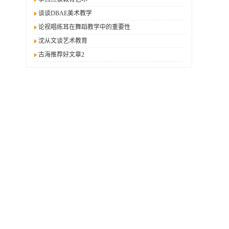
谈谈DBAE美术教学
论视唱练耳在舞蹈教学中的重要性
沈从文谈艺术教育
古海推荐好文章2