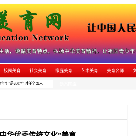
校园美育
社会美育
家庭美育
艺术美育
美育名师
华”是2007年时任全国人大副委员长周铁农为本网系列美育活动题写的品牌名称，如
动态图库
中华优秀传统文化”美育