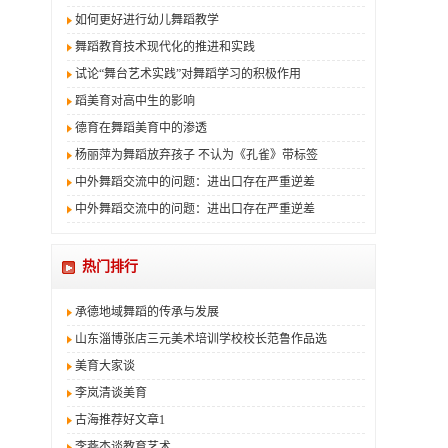
如何更好进行幼儿舞蹈教学
舞蹈教育技术现代化的推进和实践
试论“舞台艺术实践”对舞蹈学习的积极作用
蹈美育对高中生的影响
德育在舞蹈美育中的渗透
杨丽萍为舞蹈放弃孩子 不认为《孔雀》带标签
中外舞蹈交流中的问题：进出口存在严重逆差
中外舞蹈交流中的问题：进出口存在严重逆差
热门排行
承德地域舞蹈的传承与发展
山东淄博张店三元美术培训学校校长范鲁作品选
美育大家谈
李岚清谈美育
古海推荐好文章1
李燕杰谈教育艺术