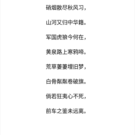
硝烟散尽秋风习，
山河又归中华籍。
军国虎狼今何在，
黄泉路上寒鸦啼。
荒草萋萋埋旧梦，
白骨粼粼卷破旗。
倘若狂夷心不死，
前车之鉴未远离。