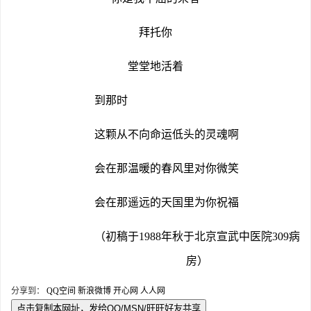
拜托你
堂堂地活着
到那时
这颗从不向命运低头的灵魂啊
会在那温暖的春风里对你微笑
会在那遥远的天国里为你祝福
（初稿于
1988
年秋于北京宣武中医院309病
房）
分享到：
QQ空间
新浪微博
开心网
人人网