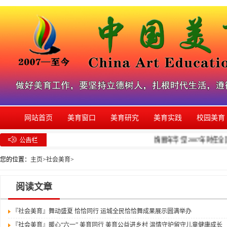
网站首页
美育窗口
美育研究
美育实践
校园美育
绚丽年华”是2007年时任
您的位置：
主页
>
社会美育
>
阅读文章
『社会美育』
舞动盛夏 恰恰同行 运城全民恰恰舞成果展示圆满举办
『社会美育』
暖心“六一” 美育同行 美育公益进乡村 温情守护留守儿童健康成长