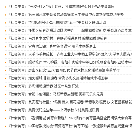
『社会美育』
“高校+社区”携手共建，打造志愿服务项目推动美育惠民
『社会美育』
第三届河北美育节启动暨徐水三中美育中心成立仪式成功举办
『社会美育』
“YUE动庐阳 欢乐校园”庆“五一”美育社区联动活动
『社会美育』
怀柔区新春送福活动圆满举办——翰墨飘香贺新岁 美育润心启华章
『社会美育』
马营乡卞家堡村：春联送福进乡村 翰墨飘香迎新春
『社会美育』
宜春洪江镇：乡村美育课堂 用艺术唤醒乡土
『社会美育』
大手小手共成长，齐鲁工业大学生物工程学部“微光”大学生志愿者
『社会美育』
绿动校园 童心护绿—贵阳市实验小学麓山分校联合贵阳职业技术
『社会美育』
房山区纪念“三八”国际妇女节群众性文化活动展演隆重举行
『社会美育』
烟火暖城 非遗迎春 青海多彩文旅活动绘就幸福画卷
『社会美育』
多彩活动迎新春 社区年味别样浓
『社会美育』
合肥市包河区：马跃新春启新程 党群同乐庆元宵
『社会美育』
瓮安花竹社区：“马到福来 百花迎春”新春联欢暖民心 文艺盛宴绘
『社会美育』
美育浸润这些年——上海学校乡村美育提质篇
『社会美育』
书香润港城 美育启新程！2025烟台市美育盛典暨全民阅读大会启幕
『社会美育』
中国老教授协会“百师进百校”美育工程、“敦煌银龄美育星光盛典”