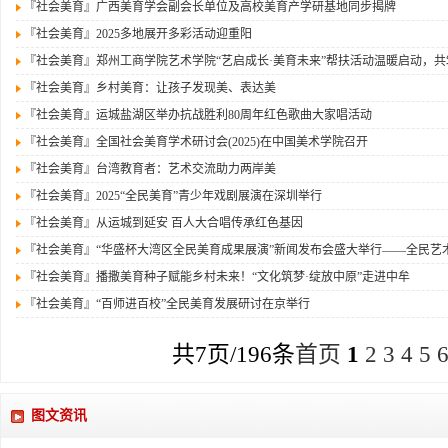
『社会美育』
广西美育学会副会长单位及高校美育产学研基地同步揭牌
『社会美育』
2025多地展开多彩活动迎重阳
『社会美育』
郑州工商学院艺术学院“艺启成长·美育未来”帮扶活动温暖启动，
『社会美育』
乡村美育：让孩子发现美、表达美
『社会美育』
运城盐湖区举办抗战胜利80周年红色歌曲大家唱活动
『社会美育』
全国社会美育学术研讨会(2025)在中国美术学院召开
『社会美育』
台湾教育者：艺术交流助力两岸美
『社会美育』
2025“全民美育”青少年戏剧展演在深圳举行
『社会美育』
从运城到延安 百人大合唱传承红色基因
『社会美育』
“华盛杯大湾区全民美育成果展演”新闻发布会盛大举行——全民艺
『社会美育』
播撒美育种子赋能乡村未来！“文化筑梦·绽放中原”走进中牟
『社会美育』
“百师进百校”全民美育发展研讨在京举行
共7页/196条
首页
1
2
3
4
5
图文资讯