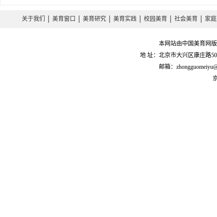
关于我们
│
美育窗口
│
美育研究
│
美育实践
│
校园美育
│
社会美育
│
家庭
本网站由中国美育网版
地 址：北京市大兴区康庄路50号 
邮箱：zhongguomeiyu
京