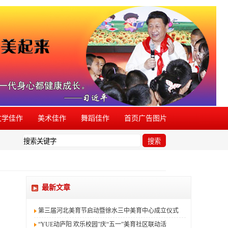
文学佳作
美术佳作
舞蹈佳作
首页广告图片
现有同类活动盗用本品牌，欢迎举报。
搜索
最新文章
第三届河北美育节启动暨徐水三中美育中心成立仪式
“YUE动庐阳 欢乐校园”庆“五一”美育社区联动活