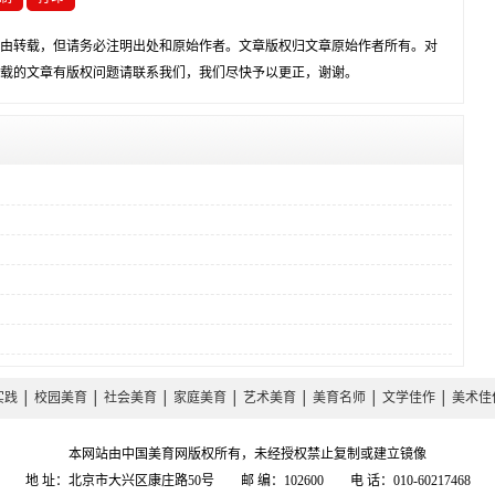
由转载，但请务必注明出处和原始作者。文章版权归文章原始作者所有。对
载的文章有版权问题请联系我们，我们尽快予以更正，谢谢。
实践
│
校园美育
│
社会美育
│
家庭美育
│
艺术美育
│
美育名师
│
文学佳作
│
美术佳
本网站由中国美育网版权所有，未经授权禁止复制或建立镜像
地 址：北京市大兴区康庄路50号 邮 编：102600 电 话：010-60217468