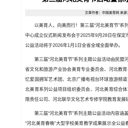
文章作者：中国美育网 来源：原创 
以美育人，向美而行！第三届
“
河北美育节
”
系
中心成立仪式新闻发布会于
2025
年
9
月
28
日在保定
公益活动将于
2026
年
1
月
1
日全省全域全面举办。
第三届
“
河北美育节
”
系列主题公益活动由民盟
省文化和旅游产业协会美育专业委员会、河北教育
忆爱国拥军艺术团、北京广播电视台环球旅游频道
北美育系列公益项目组织委员会、河北美育综合体
限责任公司、河北联华文化艺术专修学院教育发展
第三届
“
河北美育节
”
系列主题公益活动内容涵
“
河北美育春晚
”
大型学校美育教学成果展示全公益