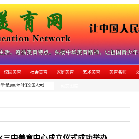
校园美育
社会美育
家庭美育
艺术美育
美育名师
”是2007年时任全国人大副委员长周铁农为本网系列美育活动题写的品牌名称，如发
动态图库
水三中美育中心成立仪式成功举办