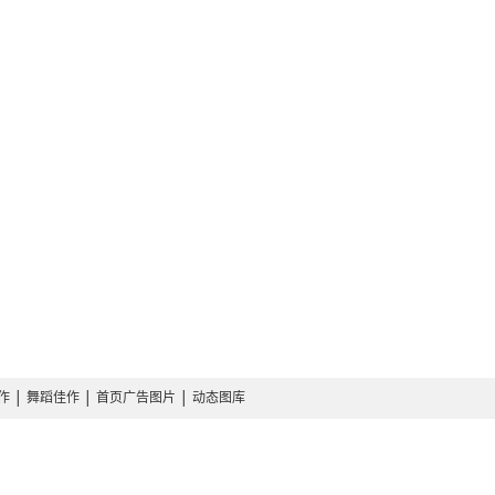
作
│
舞蹈佳作
│
首页广告图片
│
动态图库