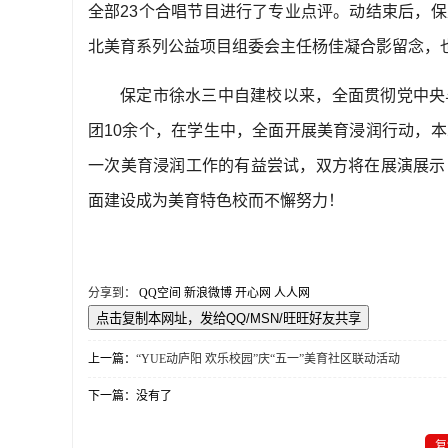
全部
23
个合唱节目进行了专业点评
。
动结束后，保
北美育系列公益项目组委会主任杨佳凝合影留念，
保定市徐水三中自建校以来，全面贯彻党中央
团
10
余个，在学生中，全面开展美育浸润行动，本
一次美育浸润工作的有益尝试，双方将在展演展示
面建设成为美育特色校而不懈努力！
分享到：
QQ空间
新浪微博
开心网
人人网
上一篇：
“YUE动庐阳 欢乐校园”庆“五一”美育社区联动活动
下一篇：没有了
复