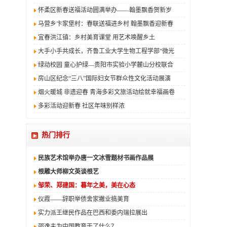
怀柔区新春送福活动圆满举办——翰墨飘香贺新岁
马营乡卞家堡村：春联送福进乡村 翰墨飘香迎新春
宜春洪江镇：乡村美育课堂 用艺术唤醒乡土
大手小手共成长，齐鲁工业大学生物工程学部“微光
绿动校园 童心护绿—贵阳市实验小学麓山分校联合
房山区纪念“三八”国际妇女节群众性文化活动展演
烟火暖城 非遗迎春 青海多彩文旅活动绘就幸福画卷
多彩活动迎新春 社区年味别样浓
热门排行
民族艺术馆举办唐一文冰雪题材书画作品展
根雕大师柳文英谈根艺
邹荣、郑建国：暮年之美，美在心态
仪霞——辞职举债舍家撇业搞美育
实力派王继民作品在巴西和委内瑞拉展出
邵逸夫为中国教育干了什么？