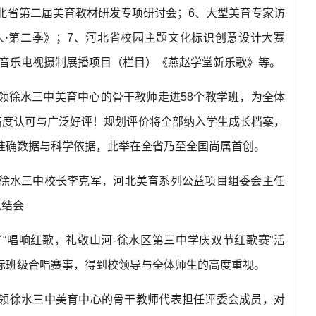
北省第二届美育教材研发专项研讨会；
6
、大型美育专家访
人
·
第二季》；
7
、河北省校园主题文化标识创意设计大赛
音乐电视摄制展播项目（栏目）《燕赵学堂新乐歌》等。
领徐水三中美育中心的骨干教师走进
58
个教学班，为全体
高度认可与广泛好评！规划评价将全部纳入学生成长档案，
准确数据与科学依据，此举在全省乃至全国尚属首创。
徐水三中校长李克军，河北美育系列公益项目组委会主任
总结会
了
“
唱响红歌，礼敬山河
-
徐水区第三中学庆双节红歌赛
”
活
际班级合唱赛事，得到校领导与全体师生的高度重视。
领徐水三中美育中心的骨干教师代表担任评委会成员，对