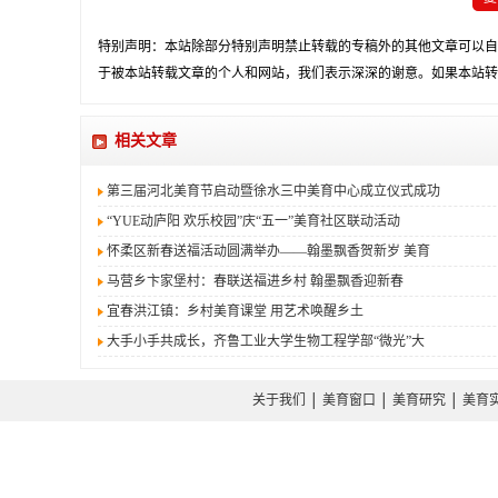
特别声明：本站除部分特别声明禁止转载的专稿外的其他文章可以自
于被本站转载文章的个人和网站，我们表示深深的谢意。如果本站转
相关文章
第三届河北美育节启动暨徐水三中美育中心成立仪式成功
“YUE动庐阳 欢乐校园”庆“五一”美育社区联动活动
怀柔区新春送福活动圆满举办——翰墨飘香贺新岁 美育
马营乡卞家堡村：春联送福进乡村 翰墨飘香迎新春
宜春洪江镇：乡村美育课堂 用艺术唤醒乡土
大手小手共成长，齐鲁工业大学生物工程学部“微光”大
关于我们
│
美育窗口
│
美育研究
│
美育