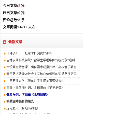
·
今日文章:
3
篇
·
昨日文章:
0 篇
·
评论总数:
8 条
·
文章阅读:
66217 人次
最新文章
《种子》——献给“时代楷模”钟扬
吉林农业科技学院：留学生学唱中国传统民歌“唱到
增设美育特色课、岗位需求成指挥棒，高校音乐教育
音乐艺术功能对社会主义核心价值观的弘扬路径研究
中国石油大学（华东）学生把美育带进大山
古海（崔彦海）词、金德贤曲《梦里乡情》
崔彦海词、卞强曲《长城颂歌》
校歌回眸美育的荣光
走向复兴（合唱简约版）