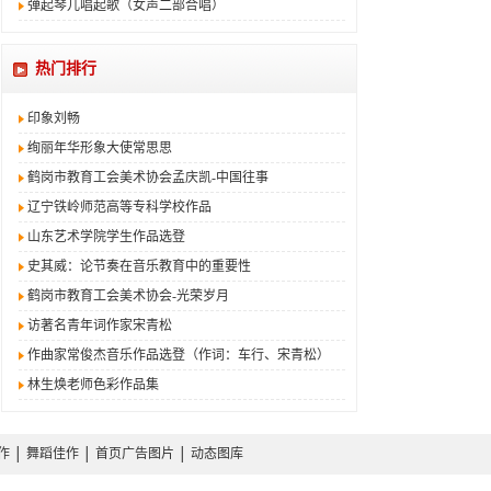
弹起琴儿唱起歌（女声二部合唱）
热门排行
印象刘畅
绚丽年华形象大使常思思
鹤岗市教育工会美术协会孟庆凯-中国往事
辽宁铁岭师范高等专科学校作品
山东艺术学院学生作品选登
史其威：论节奏在音乐教育中的重要性
鹤岗市教育工会美术协会-光荣岁月
访著名青年词作家宋青松
作曲家常俊杰音乐作品选登（作词：车行、宋青松）
林生焕老师色彩作品集
作
│
舞蹈佳作
│
首页广告图片
│
动态图库