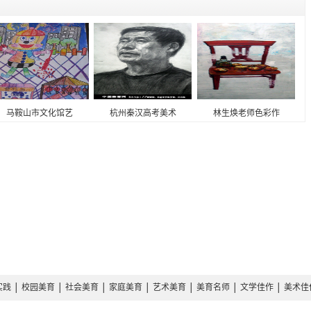
马鞍山市文化馆艺
杭州秦汉高考美术
林生焕老师色彩作
实践
│
校园美育
│
社会美育
│
家庭美育
│
艺术美育
│
美育名师
│
文学佳作
│
美术佳