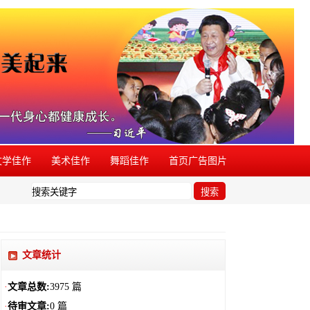
文学佳作
美术佳作
舞蹈佳作
首页广告图片
，欢迎举报。
搜索
文章统计
·
文章总数:
3975 篇
·
待审文章:
0 篇