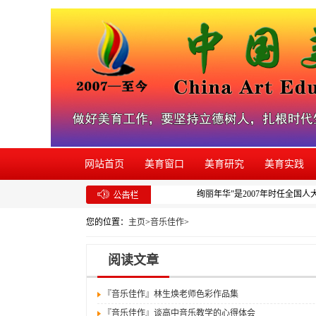
网站首页
美育窗口
美育研究
美育实践
绚丽年华”是2007年时任全国
您的位置：
主页
>
音乐佳作
>
阅读文章
『音乐佳作』
林生焕老师色彩作品集
『音乐佳作』
谈高中音乐教学的心得体会