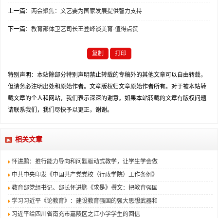
上一篇：
两会聚焦：文艺要为国家发展提供智力支持
下一篇：
教育部体卫艺司长王登峰谈美育-值得点赞
复制
打印
特别声明：本站除部分特别声明禁止转载的专稿外的其他文章可以自由转载，
但请务必注明出处和原始作者。文章版权归文章原始作者所有。对于被本站转
载文章的个人和网站，我们表示深深的谢意。如果本站转载的文章有版权问题
请联系我们，我们尽快予以更正，谢谢。
相关文章
怀进鹏：推行能力导向和问题驱动式教学，让学生学会做
中共中央印发《中国共产党党校（行政学院）工作条例》
教育部党组书记、部长怀进鹏《求是》撰文：把教育强国
学习习近平《论教育》：建设教育强国的强大思想武器和
习近平给四川省南充市嘉陵区之江小学学生的回信