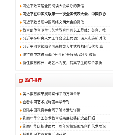
习近平致首届全民阅读大会举办的贺信
习近平在中国文联第十一次全国代表大会、中国作协
习近平致首届中国网络文明大会的贺信
教育部体育卫生与艺术教育司司长王登峰：美育，教
习近平在中央人才工作会议上强调：深入实施新时代
习近平回信勉励全国高校黄大年式教师团队代表 真
坚持稳中求进 确保“十四五”开好局起好步 教育
新任教育部长：与艺术为友，提高学生的综合素质
热门排行
美术教育成果展邮寄作品的方法介绍
查看中国艺术报绚丽年华专刊
登陆中国教育学会网了解本活动详情
绚丽年华全国美术教育成果展获奖纪念品样照
绚丽年华庆祝建国六十周年紫禁城现场创作艺术展说
献礼期间游览写生活动花絮