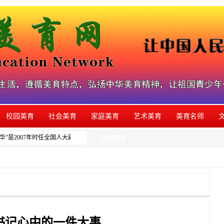
校园美育
社会美育
家庭美育
艺术美育
美育名师
”是2007年时任全国人大副委员长周铁农为本网系列美育活动题写的品牌名称，如发
动态图库
书记心中的一件大事