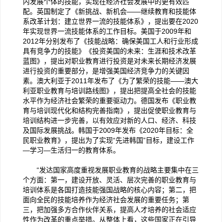
内发展个体的技能，实现在经济社会发展中的更有效匹
配。英国制定了《新挑战、新机会——继续教育和技能体
系改革计划：建立世界一流的技能体系》，提出要在2020
年实现世界一流技能体系的工作目标。美国于2009年和
2012年分别发布了《技能战略：确保美国工人和行业形成
具有竞争力的技能》《投资美国的未来：生涯和技术改革
蓝图》，提出对职业教育进行投资是对未来长期经济发展
进行投资的重要部分，是增强美国经济竞争力的关键因
素。澳大利亚于2011年发布了《为了繁荣的技能——澳大
利亚职业教育与培训路线图》，提出把提高全社会的技能
水平作为经济社会繁荣的重要驱动力。德国发布《职业教
育与培训现代化和结构完善指南》，提出促使职业教育与
培训结构进一步完善，以有效应对新的人口、经济、科技
及国际发展挑战。韩国于2009年发布《2020年目标：全
民职业教育》，提出为了实现“先进韩国”目标，建设工作
—学习—生活归一的教育体系。
“发达国家高度重视发展职业教育的战略主要集中在三
个方面：第一，建设开放、灵活、层次完善的职业教育与
培训体系是各国打造技能强国战略的核心内容；第二，把
面向全民的技能培养作为经济社会发展的重要任务；第
三，把加强多方合作伙伴关系，提高人才培养的社会适应
性作为改革的重点举措。从整体上看，这些国家正在引导