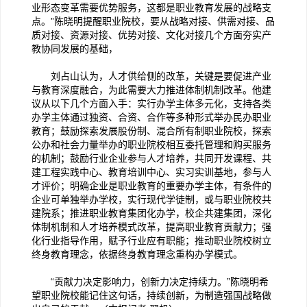
业形态变革需要优势服务，这都是职业教育发展的战略支
点。”陈晓明提醒职业院校，要从战略对接、供需对接、品
质对接、资源对接、优势对接、文化对接几个方面夯实产
教协同发展的基础，
刘占山认为，人才供给侧的改革，关键是要促进产业
与教育深度融合，为此需要大力推进体制机制改革。他建
议从以下几个方面入手：实行办学主体多元化，支持各类
办学主体通过独资、合资、合作等多种形式举办民办职业
教育；鼓励探索发展股份制、混合所有制职业院校，探索
公办和社会力量举办的职业院校相互委托管理和购买服务
的机制；鼓励行业企业参与人才培养，共同开发课程、共
建工程实践中心、教育培训中心、实习实训基地，参与人
才评价；明确企业是职业教育的重要办学主体，有条件的
企业可单独举办学校，实行现代学徒制，或与职业院校共
建院系；推进职业教育集团化办学，校企共建集团，深化
体制机制和人才培养模式改革，提高职业教育贡献力；强
化行业指导作用，赋予行业应有职能；推动职业院校树立
终身教育理念，依据终身教育理念重构办学模式。
“贡献力决定影响力，创新力决定持续力。”陈晓明希
望职业院校能记住这句话，持续创新，为制造强国战略做