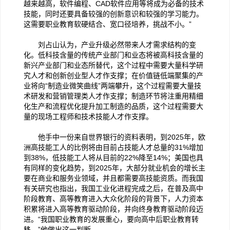
越来越高，软件编程、CAD软件应用等将成为必备的技术
技能，同时还要具备较强的创新意识和较强的学习能力。
这需要职业教育软硬结合、宽口径培养，挑战不小。”
刘占山认为，产业升级必然带来人才需求结构的变
化。低科技含量的传统产业部门和业态将被高科技含量的
新兴产业部门和业态所替代，这个过程中需要大量科学研
究人才和创新创业型人才作支撑；在价值链低端聚集的产
业将向“制造业微笑曲线”两端攀升，这个过程需要大量技
术研发和营销管理类人才作支撑；制造环节将注重用精细
化生产和流程优化提升加工制造的品质，这个过程需要大
量的现场工程师和技术技能人才作支撑。
他手中一份来自世界银行的资料表明，到2025年，欧
洲高技能工人的比例将由目前占技能人才总量的31%增加
到38%，低技能工人将从目前的22%降至14%；美国也具
有同样的变化趋势，到2025年，大部分就业机会的增长主
要在商业和服务业领域，并且都需要高技能资质。而我国
有关研究也指出，我国工业化进程完成之后，在普及高中
阶段教育、高等教育进入大众化阶段的背景下，人力资本
积累将进入高等教育驱动阶段，并向终身教育驱动阶段迈
进。“我国职业教育的发展重心，要向高中后职业教育转
移。”他做出这一判断。