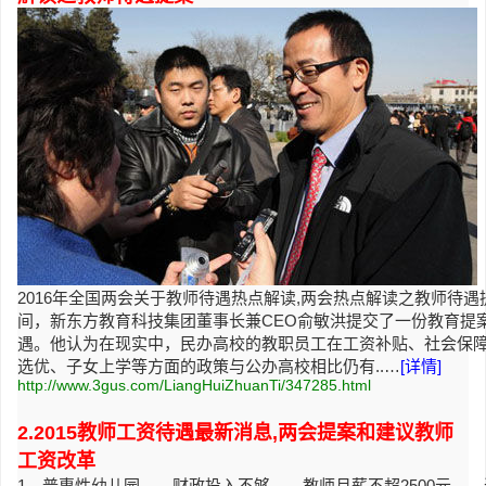
2016年全国两会关于教师待遇热点解读,两会热点解读之教师待遇提
间，新东方教育科技集团董事长兼CEO俞敏洪提交了一份教育提
遇。他认为在现实中，民办高校的教职员工在工资补贴、社会保
选优、子女上学等方面的政策与公办高校相比仍有..…
[详情]
http://www.3gus.com/LiangHuiZhuanTi/347285.html
2.2015教师工资待遇最新消息,两会提案和建议教师
工资改革
1、普惠性幼儿园 财政投入不够 教师月薪不超2500元 近