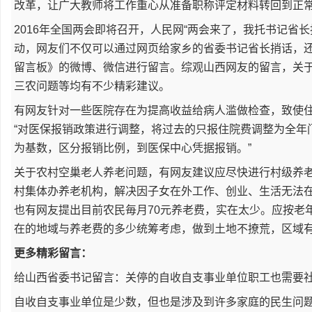
改革，让广大教师将工作重心从准备职称评定材料转回到正
2016年全国两会即将召开，人民网“两会来了，我托书记省
动，网友们不仅可以通过网页给家乡的省委书记省长捎话，
留言板》的微博、微信进行留言。综观山西网友的留言，关
三农问题等均有不少精彩建议。
有网友针对一些医院存在为提高收益给病人滥做检查，致使
“对医保报销政策进行调整，将过去的只报住院费调整为全年
为基数，区分报销比例，到医保中心凭据报销。”
关于农村空巢老人养老问题，有网友建议应尽快进行村级养老
村集体办养老机构，解决因子女在外工作、创业、生活无法
也有网友提出目前农民毎月70元养老费，实在太少。应按老
在的地域与养老费的多少统筹考虑，做到土地不撩荒，区域
更多精彩留言：
给山西省委书记留言：关停的自收自支事业单位职工也需要社会保障 
自收自支事业单位是少数，但也是涉及到许多家庭的民生问