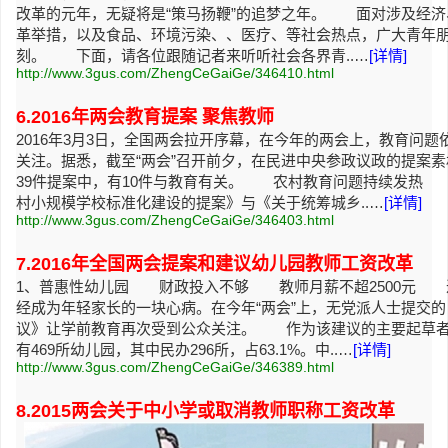
改革的元年，无疑将是“策马扬鞭”的追梦之年。 面对涉及经济
革举措，以及食品、环境污染、、医疗、等社会热点，广大青年朋
刻。 下面，请各位跟随记者来听听社会各界青..…
[详情]
http://www.3gus.com/ZhengCeGaiGe/346410.html
6.2016年两会教育提案 聚焦教师
2016年3月3日，全国两会拉开序幕，在今年的两会上，教育问
关注。据悉，截至“两会”召开前夕，在民进中央参政议政的提案素
39件提案中，有10件与教育有关。 农村教育问题持续发热 2
村小规模学校标准化建设的提案》与《关于统筹城乡..…
[详情]
http://www.3gus.com/ZhengCeGaiGe/346403.html
7.2016年全国两会提案和建议幼儿园教师工资改革
1、普惠性幼儿园 财政投入不够 教师月薪不超2500元 近
经成为年轻家长的一块心病。在今年“两会”上，无党派人士提交
议》让学前教育再次受到公众关注。 作为该建议的主要起草者
有469所幼儿园，其中民办296所，占63.1%。中..…
[详情]
http://www.3gus.com/ZhengCeGaiGe/346389.html
8.2015两会关于中小学或取消教师职称工资改革