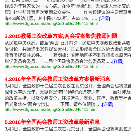
经成为年轻家长的一块心病。在今年“两会”上，无党派人士提交
议》让学前教育再次受到公众关注。 作为该建议的主要起草者
有469所幼儿园，其中民办296所，占63.1%。..…
[详情]
http://www.3gus.com/ZhengCeGaiGe/346413.html
3.2015教师工资改革方案,两会提案聚焦教师问题
从民进中央获悉，截至“两会”召开前夕，民进中央参政议政部共收
复讨论，共筛选出39件提案素材，正式形成报全国政协大会的党派
教育类提案共10件。 葛剑雄：贫困地区招不到教师根本原因
科学委员会委员、十二届全国政协委员会常务委员葛..…
[详情]
http://www.3gus.com/ZhengCeGaiGe/346412.html
4.2016年全国两会教师工资改革方案最新消息
3月3日，全国政协十二届二次会议在北京召开，全国两会也将就此
深化改革的元年，无疑将是“策马扬鞭”的追梦之年。 面对涉及
的改革举措，以及食品安全、环境污染、就业、医疗、教育等社
目光聚焦在“两会”时刻。 下面，请各位跟随..…
[详情]
http://www.3gus.com/ZhengCeGaiGe/346411.html
5.2016年全国两会教师工资改革最新消息
3月3日，全国政协十二届二次在北京召开，全国两会也将就此拉开