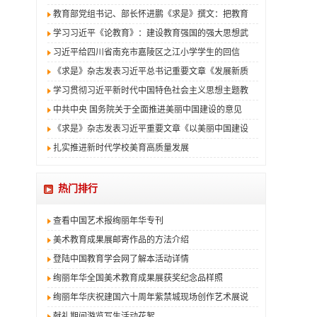
教育部党组书记、部长怀进鹏《求是》撰文：把教育
学习习近平《论教育》：建设教育强国的强大思想武
习近平给四川省南充市嘉陵区之江小学学生的回信
《求是》杂志发表习近平总书记重要文章《发展新质
学习贯彻习近平新时代中国特色社会主义思想主题教
中共中央 国务院关于全面推进美丽中国建设的意见
《求是》杂志发表习近平重要文章《以美丽中国建设
扎实推进新时代学校美育高质量发展
热门排行
查看中国艺术报绚丽年华专刊
美术教育成果展邮寄作品的方法介绍
登陆中国教育学会网了解本活动详情
绚丽年华全国美术教育成果展获奖纪念品样照
绚丽年华庆祝建国六十周年紫禁城现场创作艺术展说
献礼期间游览写生活动花絮