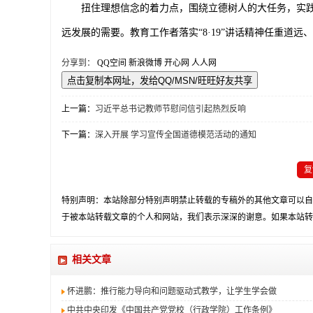
扭住理想信念的着力点，围绕立德树人的大任务，实践
远发展的需要。教育工作者落实“
8
·
19
”讲话精神任重道远
分享到：
QQ空间
新浪微博
开心网
人人网
上一篇：
习近平总书记教师节慰问信引起热烈反响
下一篇：
深入开展 学习宣传全国道德模范活动的通知
复
特别声明：本站除部分特别声明禁止转载的专稿外的其他文章可以自
于被本站转载文章的个人和网站，我们表示深深的谢意。如果本站转
相关文章
怀进鹏：推行能力导向和问题驱动式教学，让学生学会做
中共中央印发《中国共产党党校（行政学院）工作条例》