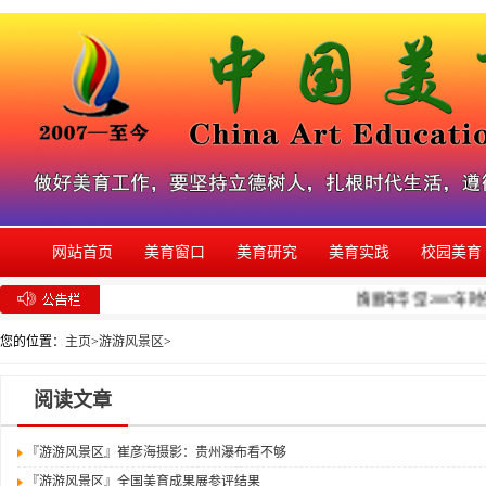
网站首页
美育窗口
美育研究
美育实践
校园美育
绚丽年华”是2007年
您的位置：
主页
>
游游风景区
>
阅读文章
『游游风景区』
崔彦海摄影：贵州瀑布看不够
『游游风景区』
全国美育成果展参评结果