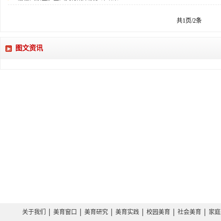
共1页/2条
图文资讯
关于我们
│
美育窗口
│
美育研究
│
美育实践
│
校园美育
│
社会美育
│
家庭