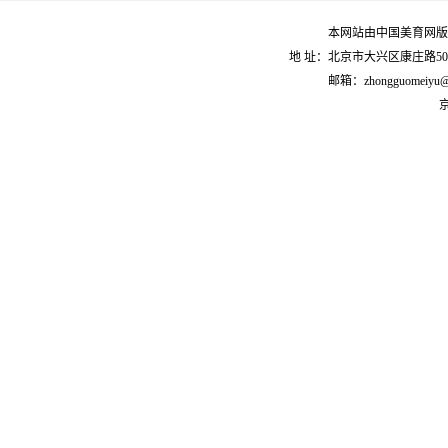
本网站由中国美育网版
地 址：北京市大兴区康庄路50号 
邮箱：zhongguomeiyu
京