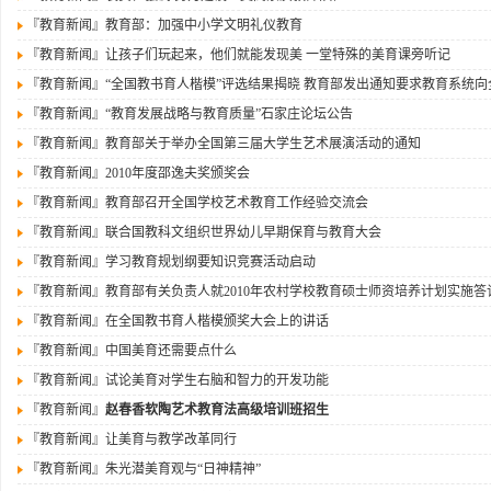
『教育新闻』
教育部：加强中小学文明礼仪教育
『教育新闻』
让孩子们玩起来，他们就能发现美 一堂特殊的美育课旁听记
『教育新闻』
“全国教书育人楷模”评选结果揭晓 教育部发出通知要求教育系统
『教育新闻』
“教育发展战略与教育质量”石家庄论坛公告
『教育新闻』
教育部关于举办全国第三届大学生艺术展演活动的通知
『教育新闻』
2010年度邵逸夫奖颁奖会
『教育新闻』
教育部召开全国学校艺术教育工作经验交流会
『教育新闻』
联合国教科文组织世界幼儿早期保育与教育大会
『教育新闻』
学习教育规划纲要知识竞赛活动启动
『教育新闻』
教育部有关负责人就2010年农村学校教育硕士师资培养计划实施答
『教育新闻』
在全国教书育人楷模颁奖大会上的讲话
『教育新闻』
中国美育还需要点什么
『教育新闻』
试论美育对学生右脑和智力的开发功能
『教育新闻』
赵春香软陶艺术教育法高级培训班招生
『教育新闻』
让美育与教学改革同行
『教育新闻』
朱光潜美育观与“日神精神”